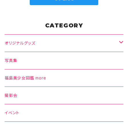
CATEGORY
オリジナルグッズ
Tシャツ
写真集
タオル
福島美少女図鑑 more
パーカー
撮影会
スウェット
イベント