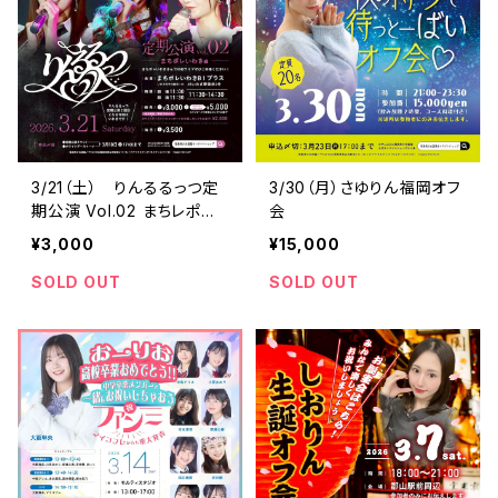
3/21（土） りんるるっつ定
3/30（月）さゆりん福岡オフ
期公演 Vol.02 まちレポい
会
わき編
¥3,000
¥15,000
SOLD OUT
SOLD OUT