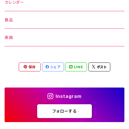
バッグ
カレンダー
帽子
食品
楽曲
保存
シェア
LINE
ポスト
Instagram
フォローする