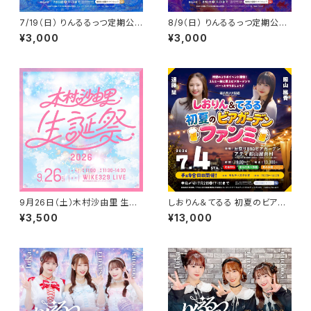
7/19（日） りんるるっつ定期公
8/9（日） りんるるっつ定期公演
演 Vol.05 郡山MBL
Vol.06 郡山MBL
¥3,000
¥3,000
9月26日（土）木村沙由里 生誕
しおりん＆てるる 初夏のビアガ
祭 2026
ーデンファンミ
¥3,500
¥13,000