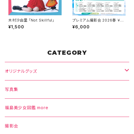
木村沙由里 「Not Skillful」
プレミアム撮影会 2026春 ￥60
00枠
¥1,500
¥6,000
CATEGORY
オリジナルグッズ
Tシャツ
写真集
タオル
福島美少女図鑑 more
パーカー
撮影会