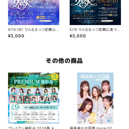
6/14（日） りんるるっつ定期公
5/10 りんるるっつ定期公演 Vo
演 Vol.04 郡山MBL
l.03 郡山MBL
¥3,000
¥3,000
その他の商品
プレミアム撮影会 2026春 ￥80
福島美少女図鑑 more 02