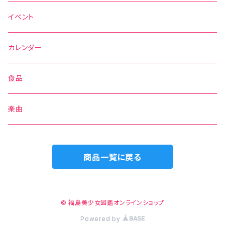
スウェット
イベント
バッグ
カレンダー
帽子
食品
楽曲
商品一覧に戻る
© 福島美少女図鑑オンラインショップ
Powered by