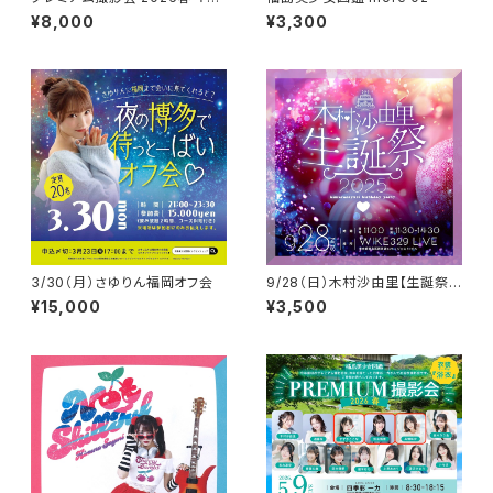
00枠
¥8,000
¥3,300
3/30（月）さゆりん福岡オフ会
9/28（日）木村沙由里【生誕祭】
2025 in 東京
¥15,000
¥3,500