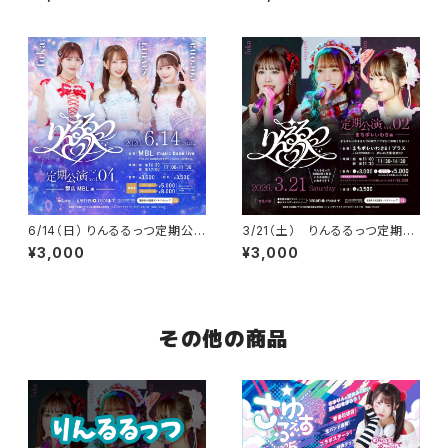
6/14（日） りんるるっつ定期公
3/21（土） りんるるっつ定期公
演 Vol.04 郡山MBL
演 Vol.02 まちレポいわき編
¥3,000
¥3,000
その他の商品