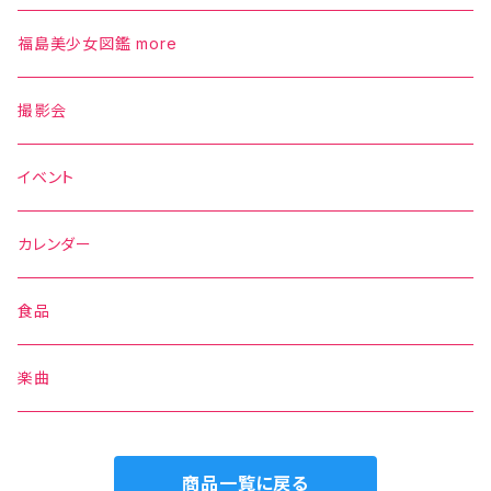
タオル
福島美少女図鑑 more
パーカー
撮影会
スウェット
イベント
バッグ
カレンダー
帽子
食品
楽曲
商品一覧に戻る