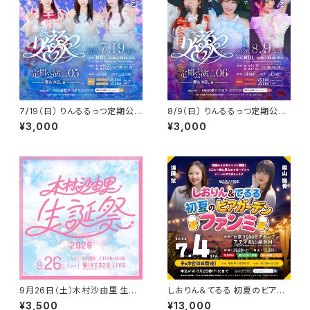
7/19（日） りんるるっつ定期公
8/9（日） りんるるっつ定期公演
演 Vol.05 郡山MBL
Vol.06 郡山MBL
¥3,000
¥3,000
9月26日（土）木村沙由里 生誕
しおりん＆てるる 初夏のビアガ
祭 2026
ーデンファンミ
¥3,500
¥13,000