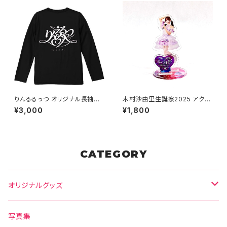
りんるるっつ オリジナル長袖T
木村沙由里生誕祭2025 アクス
シャツ
タ
¥3,000
¥1,800
CATEGORY
オリジナルグッズ
Tシャツ
写真集